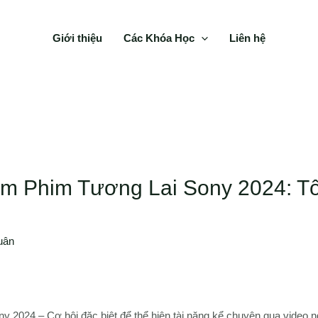
Giới thiệu
Các Khóa Học
Liên hệ
m Phim Tương Lai Sony 2024: Tô
uân
2024 – Cơ hội đặc biệt để thể hiện tài năng kể chuyện qua video n