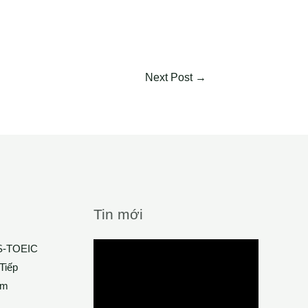
Next Post
→
Tin mới
TS-TOEIC
Tiếp
Em