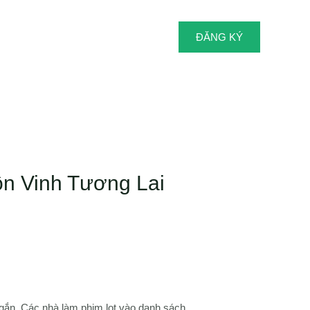
ĐĂNG KÝ
n Vinh Tương Lai
gắn. Các nhà làm phim lọt vào danh sách