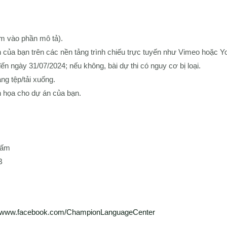
êm vào phần mô tả).
n của bạn trên các nền tảng trình chiếu trực tuyến như Vimeo hoặc
ến ngày 31/07/2024; nếu không, bài dự thi có nguy cơ bị loại.
ng tệp/tải xuống.
 họa cho dự án của bạn.
tấm
B
//www.facebook.com/ChampionLanguageCenter