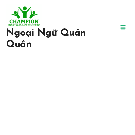
Ngoại Ngữ Quán
Quân
Trung Tâm Ngoại Ngữ Uy
Tín, Chất Lượng
Tại Ngoại ngữ Quán Quân, chúng tôi tin chắc rằng bất kỳ ai đều