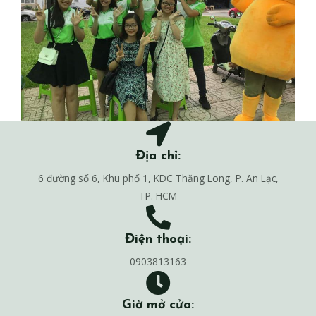
Địa chỉ:
6 đường số 6, Khu phố 1, KDC Thăng Long, P. An Lạc,
TP. HCM
Điện thoại:
0903813163
Giờ mở cửa: