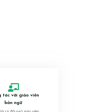
 tác với giáo viên
bản ngữ
ôi có đội ngũ giáo viên