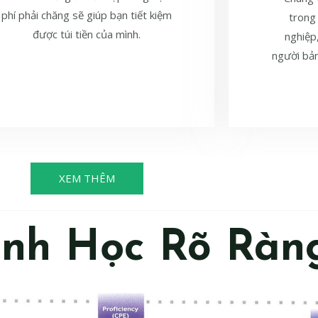
phí phải chăng sẽ giúp bạn tiết kiệm
trong
được túi tiền của mình.
nghiệp
người bản
XEM THÊM
ình Học Rõ Ràn