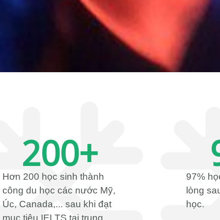
200
+
Hơn 200 học sinh thành
97% học
công du học các nước Mỹ,
lòng sau
Úc, Canada,... sau khi đạt
học.
mục tiêu IELTS tại trung