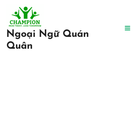
Ngoại Ngữ Quán
Quân
Trung Tâm Ngoại Ngữ Uy
Tín, Chất Lượng
Tại Ngoại ngữ Quán Quân, chúng tôi tin chắc rằng bất kỳ ai đều