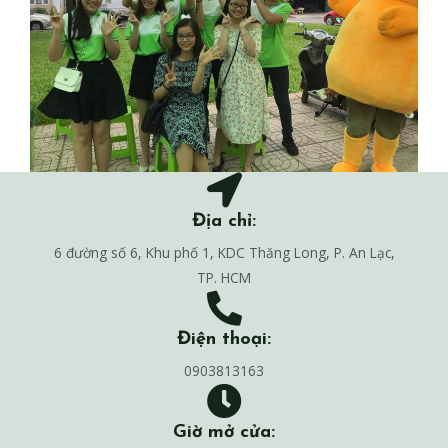
Địa chỉ:
6 đường số 6, Khu phố 1, KDC Thăng Long, P. An Lạc,
TP. HCM
Điện thoại:
0903813163
Giờ mở cửa: