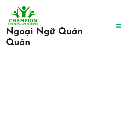
Ngoại Ngữ Quán
Quân
Trung Tâm Ngoại Ngữ Uy
Tín, Chất Lượng
Tại Ngoại ngữ Quán Quân, chúng tôi tin chắc rằng bất kỳ ai đều