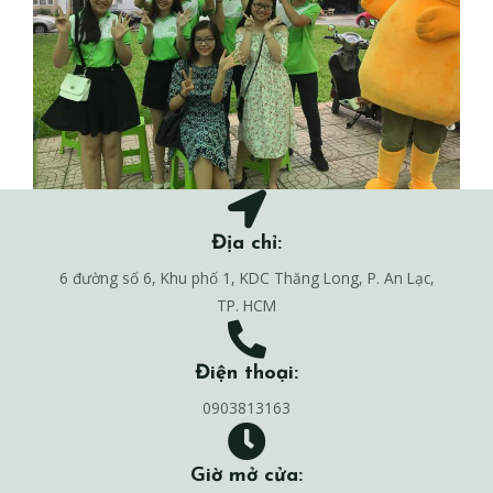
Địa chỉ:
6 đường số 6, Khu phố 1, KDC Thăng Long, P. An Lạc,
TP. HCM
Điện thoại:
0903813163
Giờ mở cửa: