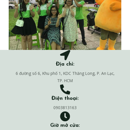
Địa chỉ:
6 đường số 6, Khu phố 1, KDC Thăng Long, P. An Lạc,
TP. HCM
Điện thoại:
0903813163
Giờ mở cửa: