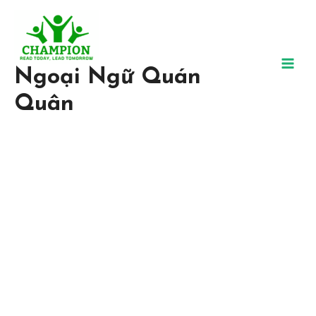
Ngoại Ngữ Quán
Quân
Trung Tâm Ngoại Ngữ Uy
Tín, Chất Lượng
Tại Ngoại ngữ Quán Quân, chúng tôi tin chắc rằng bất kỳ ai đều