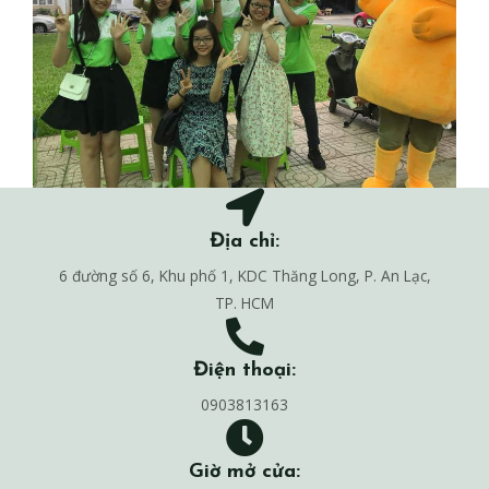
Địa chỉ:
6 đường số 6, Khu phố 1, KDC Thăng Long, P. An Lạc,
TP. HCM
Điện thoại:
0903813163
Giờ mở cửa: