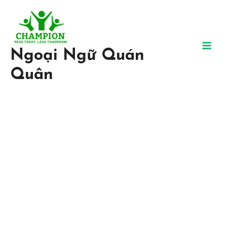
Ngoại Ngữ Quán
Quân
Trung Tâm Ngoại Ngữ Uy
Tín, Chất Lượng
Tại Ngoại ngữ Quán Quân, chúng tôi tin chắc rằng bất kỳ ai đều