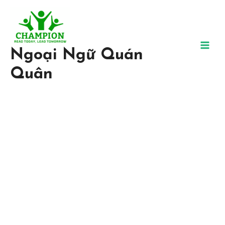
Ngoại Ngữ Quán
Quân
Trung Tâm Ngoại Ngữ Uy
Tín, Chất Lượng
Tại Ngoại ngữ Quán Quân, chúng tôi tin chắc rằng bất kỳ ai đều