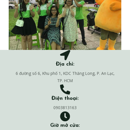
Địa chỉ:
6 đường số 6, Khu phố 1, KDC Thăng Long, P. An Lạc,
TP. HCM
Điện thoại:
0903813163
Giờ mở cửa: