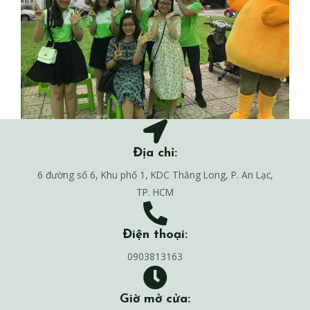
Địa chỉ:
6 đường số 6, Khu phố 1, KDC Thăng Long, P. An Lạc,
TP. HCM
Điện thoại:
0903813163
Giờ mở cửa: