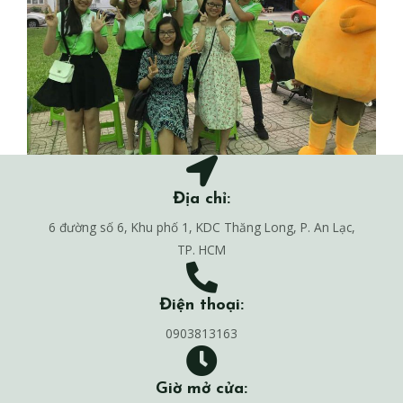
Địa chỉ:
6 đường số 6, Khu phố 1, KDC Thăng Long, P. An Lạc,
TP. HCM
Điện thoại:
0903813163
Giờ mở cửa: