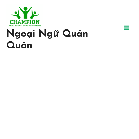
Ngoại Ngữ Quán
Quân
Trung Tâm Ngoại Ngữ Uy
Tín, Chất Lượng
Tại Ngoại ngữ Quán Quân, chúng tôi tin chắc rằng bất kỳ ai đều