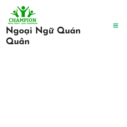
Ngoại Ngữ Quán
Quân
Trung Tâm Ngoại Ngữ Uy
Tín, Chất Lượng
Tại Ngoại ngữ Quán Quân, chúng tôi tin chắc rằng bất kỳ ai đều