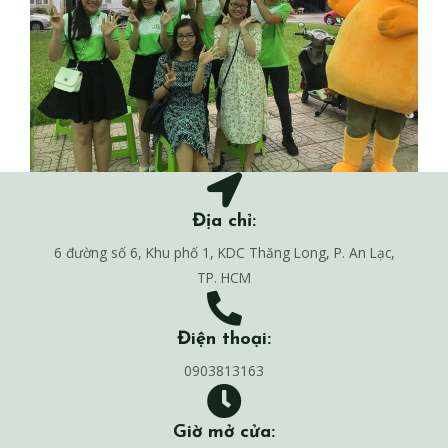
Địa chỉ:
6 đường số 6, Khu phố 1, KDC Thăng Long, P. An Lạc,
TP. HCM
Điện thoại:
0903813163
Giờ mở cửa: