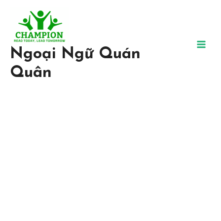
Ngoại Ngữ Quán
Quân
Trung Tâm Ngoại Ngữ Uy
Tín, Chất Lượng
Tại Ngoại ngữ Quán Quân, chúng tôi tin chắc rằng bất kỳ ai đều