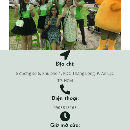
Địa chỉ:
6 đường số 6, Khu phố 1, KDC Thăng Long, P. An Lạc,
TP. HCM
Điện thoại:
0903813163
Giờ mở cửa: