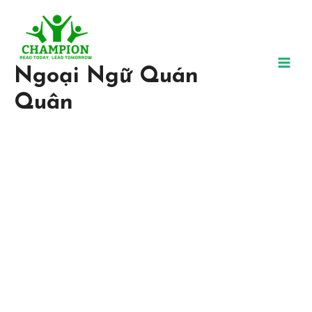
Ngoại Ngữ Quán
Quân
Trung Tâm Ngoại Ngữ Uy
Tín, Chất Lượng
Tại Ngoại ngữ Quán Quân, chúng tôi tin chắc rằng bất kỳ ai đều