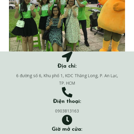
Địa chỉ:
6 đường số 6, Khu phố 1, KDC Thăng Long, P. An Lạc,
TP. HCM
Điện thoại:
0903813163
Giờ mở cửa: