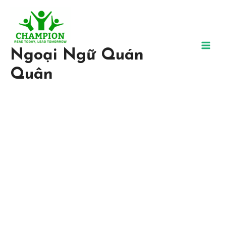
Ngoại Ngữ Quán
Quân
Trung Tâm Ngoại Ngữ Uy
Tín, Chất Lượng
Tại Ngoại ngữ Quán Quân, chúng tôi tin chắc rằng bất kỳ ai đều