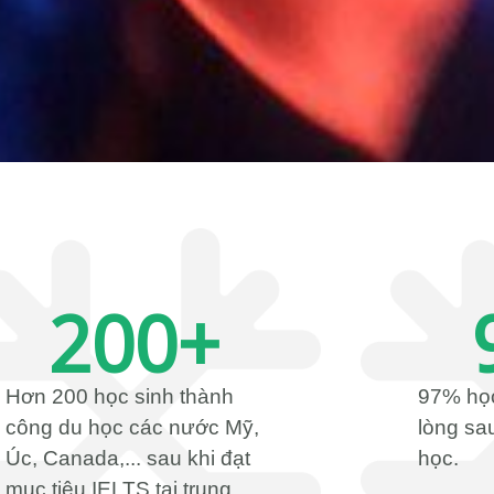
200
+
Hơn 200 học sinh thành
97% học
công du học các nước Mỹ,
lòng sau
Úc, Canada,... sau khi đạt
học.
mục tiêu IELTS tại trung