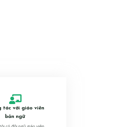
 tác với giáo viên
bản ngữ
ôi có đội ngũ giáo viên