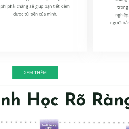
phí phải chăng sẽ giúp bạn tiết kiệm
trong
được túi tiền của mình.
nghiệp
người bản
XEM THÊM
ình Học Rõ Ràn