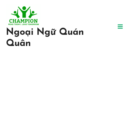
Ngoại Ngữ Quán
Quân
Trung Tâm Ngoại Ngữ Uy
Tín, Chất Lượng
Tại Ngoại ngữ Quán Quân, chúng tôi tin chắc rằng bất kỳ ai đều