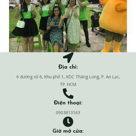
Địa chỉ:
6 đường số 6, Khu phố 1, KDC Thăng Long, P. An Lạc,
TP. HCM
Điện thoại:
0903813163
Giờ mở cửa: